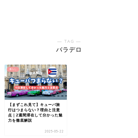
― TAG ―
バラデロ
暮らし
【まずこれ見て】キューバ旅
行はつまらない？理由と注意
点｜2週間滞在して分かった魅
力を徹底解説
2025-05-22